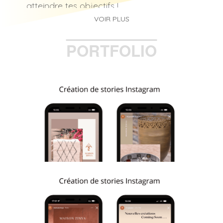
atteindre tes objectifs !
VOIR PLUS
Bonjour à toutes et à tous et bienvenue
sur mon profil !
PORTFOLIO
Multilingue et dynamique, je suis
consultante indépendante en marketing.
En tant que Social Media Manager et
Content Creator, mon objectif est
d’accompagner mes clients sur leurs
problématiques et je me propose pour
vous aider dans :
- L’audit et analyse de l'état des lieux
digitaux
- La création des plannings éditoriaux
(chaque post avec photo, légende,
hashtags et CTA)
- La création et la gestion de contenu
(blogs, articles, visuels, vidéos,
infographies, création d'un calendrier