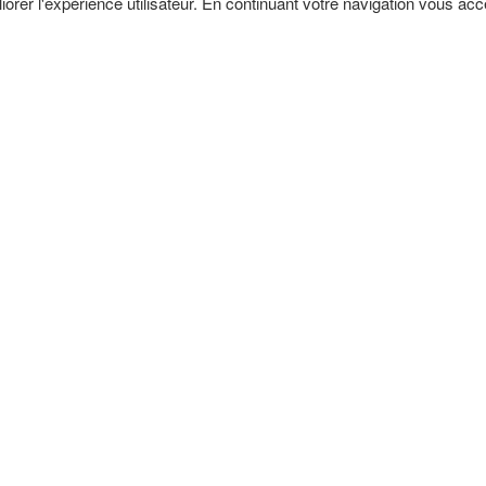
iorer l'expérience utilisateur. En continuant votre navigation vous ac
PROFESSIONS
FREELANCE