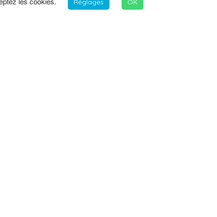
ceptez les cookies.
Réglages
OK
INFORMATIONS
JOB FREELANCE