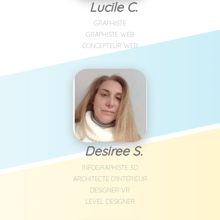
Lucile C.
GRAPHISTE
GRAPHISTE WEB
CONCEPTEUR WEB
Desiree S.
INFOGRAPHISTE 3D
ARCHITECTE D'INTÉRIEUR
DESIGNER VR
LEVEL DESIGNER