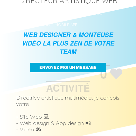
DIRECTEUR ARTISTIQUE WEB
WEB DESIGN
CHARTE GRAPHIQUE
LOGO
MOTION DESIGN
MOBILE APP
WEB DESIGNER & MONTEUSE
VIDÉO LA PLUS ZEN DE VOTRE
TEAM
0
ENVOYEZ MOI UN MESSAGE
ACTIVITÉ
Directrice artistique multimédia, je conçois
votre :
- Site Web 💻
- Web design & App design 📲
- Vidéo 📹
- Identité 👁️‍🗨️