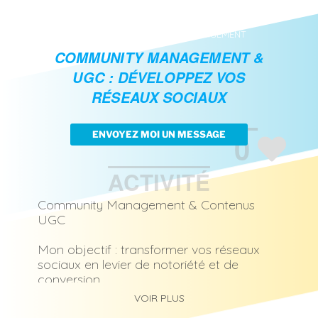
SOCIAL MEDIA
CULTURE ARTS GRAPHIQUES
VIDEO
PHOTO
COMMUNITY MANAGEMENT
COMMUNITY MANAGEMENT &
UGC : DÉVELOPPEZ VOS
RÉSEAUX SOCIAUX
0
ENVOYEZ MOI UN MESSAGE
ACTIVITÉ
Community Management & Contenus
UGC
Mon objectif : transformer vos réseaux
sociaux en levier de notoriété et de
conversion
Diplômée d’un Master en Communication,
VOIR PLUS
spécialiste des réseaux sociaux, ayant de