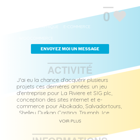
WORDPRESS
SEO
WEB DESIGN
0
GESTION DE PROJET
PHOTOSHOP
CHARTE GRAPHIQUE
E-COMMERCE
WOOCOMMERCE
ENVOYEZ MOI UN MESSAGE
ACTIVITÉ
J'ai eu la chance d'acquérir plusieurs
projets ces dernières années: un jeu
d'entreprise pour La Riviere et SIG plc,
conception des sites internet et e-
commerce pour Abokado, Salvador.tours,
, Shelley Durkan Casting, Triumph, Ice
Radio, etc. et la réalisation de magazines
VOIR PLUS
et livres tels que But! Sainté magazine,
Fromabert et un guide de golf au Portugal
traduit en allemand et anglais.