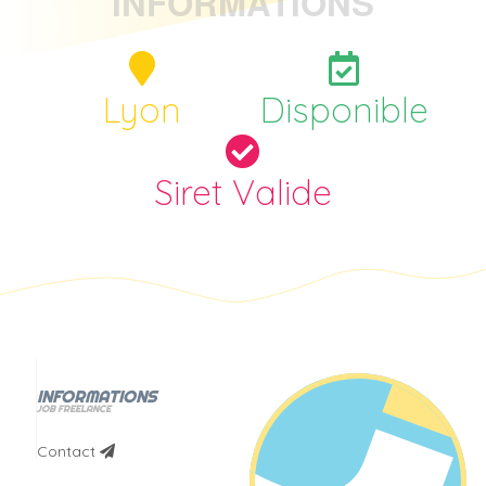
INFORMATIONS
J'ai géré ces projets du début à la fin, en
formant et en préparant des dossiers de
conception et de contenu, le
Lyon
Disponible
développement de marque, meetings
avec les clients et création de la solution
web ou site internet. J'aide à transformer
les idées d'un client en un contenu
Siret Valide
convivial, à superviser et à maintenir
l'intégrité de la conception fidèle aux
exigences d'un client.
Des exemples de mon travail sont
disponibles sur le portfolio urbansquid à
l'adresse
INFORMATIONS
JOB FREELANCE
Contact